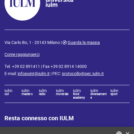
Via Carlo Bo, 1 - 20143 Milano |
Guarda la mappa
Come raggiungerci
Tel. +39 02 891411 | Fax +39 02 8914 14000
E-mail:
infopoint@iulm.it
| PEC:
protocollo@pec.iulm.it
iulm
iulm
iulm
iulm
iulm
iulm
iulm
cut
master x
radio
movie lab
food
diversament
sport
academy
e
Resta connesso con IULM
×