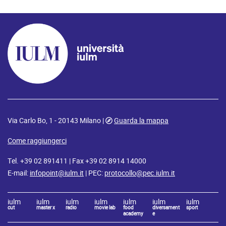
Via Carlo Bo, 1 - 20143 Milano |
Guarda la mappa
Come raggiungerci
Tel. +39 02 891411 | Fax +39 02 8914 14000
E-mail:
infopoint@iulm.it
| PEC:
protocollo@pec.iulm.it
iulm
iulm
iulm
iulm
iulm
iulm
iulm
cut
master x
radio
movie lab
food
diversament
sport
academy
e