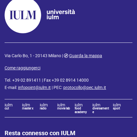
Via Carlo Bo, 1 - 20143 Milano |
Guarda la mappa
Come raggiungerci
Tel. +39 02 891411 | Fax +39 02 8914 14000
E-mail:
infopoint@iulm.it
| PEC:
protocollo@pec.iulm.it
iulm
iulm
iulm
iulm
iulm
iulm
iulm
cut
master x
radio
movie lab
food
diversament
sport
academy
e
Resta connesso con IULM