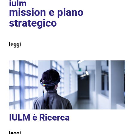
iulm
mission e piano
strategico
leggi
IULM è Ricerca
Sq
Y
leggi