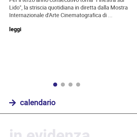
ded
Lido", la striscia quotidiana in diretta dalla Mostra
imm
Internazionale d'Arte Cinematografica di ...
leg
leggi
calendario
in evidenza