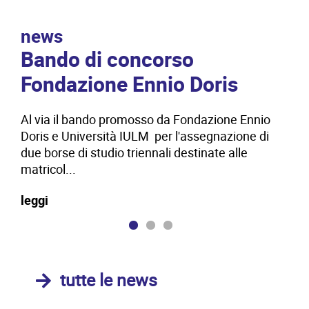
news
n
Bando di concorso
Va
Fondazione Ennio Doris
da
Al via il bando promosso da Fondazione Ennio
L’U
Doris e Università IULM per l'assegnazione di
doc
due borse di studio triennali destinate alle
pos
matricol...
dir
leggi
leg
tutte le news