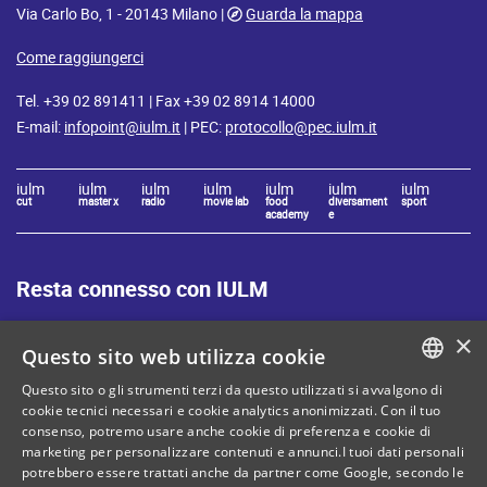
Via Carlo Bo, 1 - 20143 Milano |
Guarda la mappa
Come raggiungerci
Tel. +39 02 891411 | Fax +39 02 8914 14000
E-mail:
infopoint@iulm.it
| PEC:
protocollo@pec.iulm.it
iulm
iulm
iulm
iulm
iulm
iulm
iulm
cut
master x
radio
movie lab
food
diversament
sport
academy
e
Resta connesso con IULM
×
Questo sito web utilizza cookie
Questo sito o gli strumenti terzi da questo utilizzati si avvalgono di
ITALIAN
cookie tecnici necessari e cookie analytics anonimizzati. Con il tuo
consenso, potremo usare anche cookie di preferenza e cookie di
Mappa del sito
Privacy policy
ENGLISH
marketing per personalizzare contenuti e annunci.I tuoi dati personali
Cookie Policy
Note legali
potrebbero essere trattati anche da partner come Google, secondo le