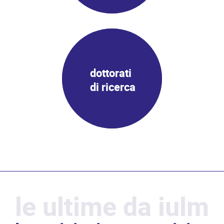
dottorati
di ricerca
le ultime da iulm