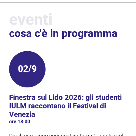
eventi
cosa c'è in programma
02/9
Finestra sul Lido 2026: gli studenti
Op
IULM raccontano il Festival di
cal
Venezia
ore
ore 18:00
Mar
le 
Per il terzo anno consecutivo torna "Finestra sul