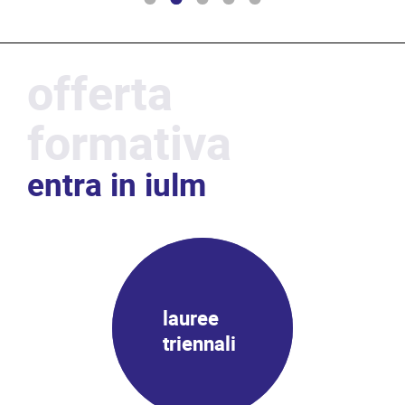
UNIMED e ...
offerta
formativa
entra in iulm
lauree
triennali