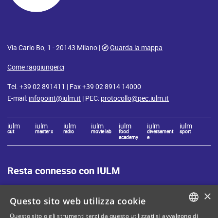
Via Carlo Bo, 1 - 20143 Milano |
Guarda la mappa
Come raggiungerci
Tel. +39 02 891411 | Fax +39 02 8914 14000
E-mail:
infopoint@iulm.it
| PEC:
protocollo@pec.iulm.it
iulm
iulm
iulm
iulm
iulm
iulm
iulm
cut
master x
radio
movie lab
food
diversament
sport
academy
e
Resta connesso con IULM
×
Questo sito web utilizza cookie
Questo sito o gli strumenti terzi da questo utilizzati si avvalgono di