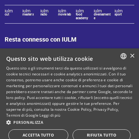
iulm
iulm
iulm
iulm
iulm
iulm
iulm
cut
master x
radio
movie lab
food
diversament
sport
academy
e
Resta connesso con IULM
×
Questo sito web utilizza cookie
Questo sito o gli strumenti terzi da questo utilizzati si avvalgono di
ITALIAN
cookie tecnici necessari e cookie analytics anonimizzati. Con il tuo
Mappa del sito
Privacy policy
consenso, potremo usare anche cookie di preferenza e cookie di
ENGLISH
marketing per personalizzare contenuti e annunci.I tuoi dati personali
Cookie Policy
Note legali
potrebbero essere trattati anche da partner come Google, secondo le
loro policy. Puoi accettare tutti i cookie, rifiutarli (eccetto quelli tecnici
Contatti
e analytics anonimizzati) oppure gestire le tue preferenze. Per
saperne di più, consulta la nostra
Cookie Policy
,
Privacy Policy
,
Termini di Google
Leggi di più
PERSONALIZZA
C. Fiscale: 80071270153
Dona il tuo 5 per mille!
ACCETTA TUTTO
RIFIUTA TUTTO