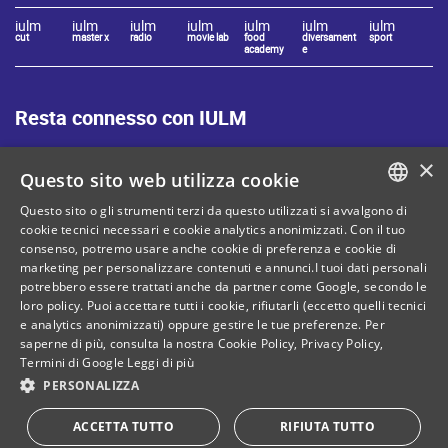
iulm
iulm
iulm
iulm
iulm
iulm
iulm
cut
master x
radio
movie lab
food
diversament
sport
academy
e
Resta connesso con IULM
×
Questo sito web utilizza cookie
Questo sito o gli strumenti terzi da questo utilizzati si avvalgono di
ITALIAN
cookie tecnici necessari e cookie analytics anonimizzati. Con il tuo
Mappa del sito
Privacy policy
consenso, potremo usare anche cookie di preferenza e cookie di
ENGLISH
marketing per personalizzare contenuti e annunci.I tuoi dati personali
Cookie Policy
Note legali
potrebbero essere trattati anche da partner come Google, secondo le
loro policy. Puoi accettare tutti i cookie, rifiutarli (eccetto quelli tecnici
Contatti
e analytics anonimizzati) oppure gestire le tue preferenze. Per
saperne di più, consulta la nostra
Cookie Policy
,
Privacy Policy
,
Termini di Google
Leggi di più
PERSONALIZZA
C. Fiscale: 80071270153
Dona il tuo 5 per mille!
ACCETTA TUTTO
RIFIUTA TUTTO