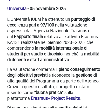
Università
- 05 novembre 2025
L’Università IULM ha ottenuto un
punteggio di
eccellenza pari a 97/100
nella valutazione
espressa dall’Agenzia Nazionale Erasmus+
sul
Rapporto finale
relativo alle attività Erasmus+
KA131 realizzate nel biennio 2023–2025, che
comprendono la
mobilità internazionale di
studenti per studio e tirocinio
, nonché la
mobilità
di docenti e staff amministrativo
.
La valutazione conferma il
pieno conseguimento
degli obiettivi previsti
e riconosce la
gestione di
alta qualità
del Programma da parte dell’Ateneo.
Grazie a questo risultato, il progetto è stato
inserito come
“buona pratica”
sulla
piattaforma
Erasmus+ Project Results
.
Di seguito si riportano gli
aspetti valutativi