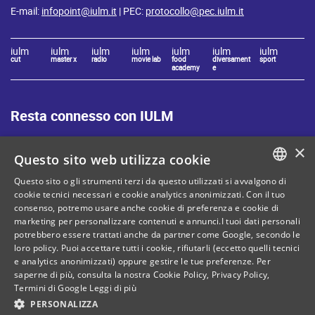
E-mail:
infopoint@iulm.it
| PEC:
protocollo@pec.iulm.it
iulm
iulm
iulm
iulm
iulm
iulm
iulm
cut
master x
radio
movie lab
food
diversament
sport
academy
e
Resta connesso con IULM
×
Questo sito web utilizza cookie
Questo sito o gli strumenti terzi da questo utilizzati si avvalgono di
ITALIAN
cookie tecnici necessari e cookie analytics anonimizzati. Con il tuo
Mappa del sito
Privacy policy
consenso, potremo usare anche cookie di preferenza e cookie di
ENGLISH
marketing per personalizzare contenuti e annunci.I tuoi dati personali
Cookie Policy
Note legali
potrebbero essere trattati anche da partner come Google, secondo le
loro policy. Puoi accettare tutti i cookie, rifiutarli (eccetto quelli tecnici
Contatti
e analytics anonimizzati) oppure gestire le tue preferenze. Per
saperne di più, consulta la nostra
Cookie Policy
,
Privacy Policy
,
Termini di Google
Leggi di più
PERSONALIZZA
C. Fiscale: 80071270153