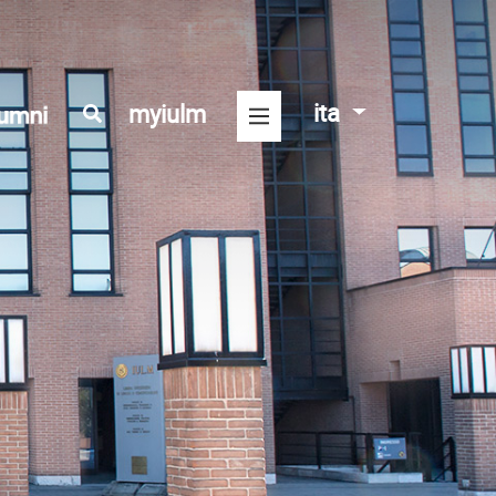
ita
myiulm