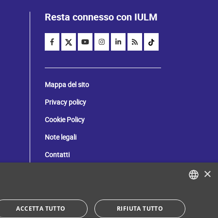
Resta connesso con IULM
Mappa del sito
Privacy policy
Cookie Policy
Note legali
Contatti
×
C. Fiscale: 80071270153
ITALIAN
ACCETTA TUTTO
RIFIUTA TUTTO
Dona il tuo 5 per mille!