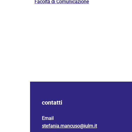
Facoltà di Comunicazione
contatti
Email
stefania.mancuso@iulm.it