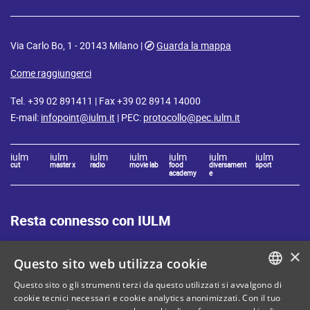
Via Carlo Bo, 1 - 20143 Milano |
Guarda la mappa
Come raggiungerci
Tel. +39 02 891411 | Fax +39 02 8914 14000
E-mail:
infopoint@iulm.it
| PEC:
protocollo@pec.iulm.it
iulm
iulm
iulm
iulm
iulm
iulm
iulm
cut
master x
radio
movie lab
food
diversament
sport
academy
e
Resta connesso con IULM
×
Questo sito web utilizza cookie
Questo sito o gli strumenti terzi da questo utilizzati si avvalgono di
ITALIAN
cookie tecnici necessari e cookie analytics anonimizzati. Con il tuo