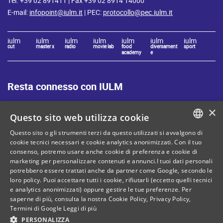
Tel. +39 02 891411 | Fax +39 02 8914 14000
E-mail:
infopoint@iulm.it
| PEC:
protocollo@pec.iulm.it
iulm
iulm
iulm
iulm
iulm
iulm
iulm
cut
master x
radio
movie lab
food
diversament
sport
academy
e
Resta connesso con IULM
×
Questo sito web utilizza cookie
Questo sito o gli strumenti terzi da questo utilizzati si avvalgono di
ITALIAN
cookie tecnici necessari e cookie analytics anonimizzati. Con il tuo
Mappa del sito
Privacy policy
consenso, potremo usare anche cookie di preferenza e cookie di
ENGLISH
marketing per personalizzare contenuti e annunci.I tuoi dati personali
Cookie Policy
Note legali
potrebbero essere trattati anche da partner come Google, secondo le
loro policy. Puoi accettare tutti i cookie, rifiutarli (eccetto quelli tecnici
Contatti
e analytics anonimizzati) oppure gestire le tue preferenze. Per
saperne di più, consulta la nostra
Cookie Policy
,
Privacy Policy
,
Termini di Google
Leggi di più
PERSONALIZZA
C. Fiscale: 80071270153