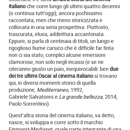
italiano
che corre lungo gli ultimi quattro decenni
(e continua tutt’oggi), ancora pochissimo
raccontata, men che meno storicizzata e
collocata in una seria prospettiva. Piuttosto,
trascurata, elusa, addirittura accantonata.
Eppure, si parla di centinaia di titoli, un lungo e
rigoglioso fiume carsico che è difficile far finta
non ci sia stato, complici alcune emersioni
clamorose, non solo negli incassi (e se ne
citeranno giusto un paio, inequivocabili: ben
due
dei tre ultimi Oscar al cinema italiano
si trovano
qui, in diversi momenti storici di quella
produzione,
Mediterraneo
, 1992,
Gabriele Salvatores e
La grande bellezza
, 2014,
Paolo Sorrentino).
Quest’altra storia del cinema italiano, va detto,
nasce, si sviluppa e corre sotto il marchio
Fininvest-Mediaset, quale parte integrante di una