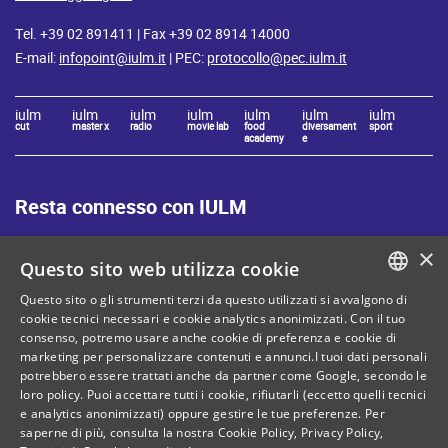
Tel. +39 02 891411 | Fax +39 02 8914 14000
E-mail:
infopoint@iulm.it
| PEC:
protocollo@pec.iulm.it
iulm
iulm
iulm
iulm
iulm
iulm
iulm
cut
master x
radio
movie lab
food
diversament
sport
academy
e
Resta connesso con IULM
×
Questo sito web utilizza cookie
Questo sito o gli strumenti terzi da questo utilizzati si avvalgono di
ITALIAN
cookie tecnici necessari e cookie analytics anonimizzati. Con il tuo
Mappa del sito
Privacy policy
consenso, potremo usare anche cookie di preferenza e cookie di
ENGLISH
marketing per personalizzare contenuti e annunci.I tuoi dati personali
Cookie Policy
Note legali
potrebbero essere trattati anche da partner come Google, secondo le
loro policy. Puoi accettare tutti i cookie, rifiutarli (eccetto quelli tecnici
Contatti
e analytics anonimizzati) oppure gestire le tue preferenze. Per
saperne di più, consulta la nostra
Cookie Policy
,
Privacy Policy
,