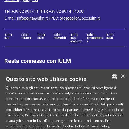
Tel. +39 02 891411 | Fax +39 02 8914 14000
E-mail:
infopoint@iulm.it
| PEC:
protocollo@pec.iulm.it
iulm
iulm
iulm
iulm
iulm
iulm
iulm
cut
master x
radio
movie lab
food
diversament
sport
academy
e
Resta connesso con IULM
×
Questo sito web utilizza cookie
Questo sito o gli strumenti terzi da questo utilizzati si avvalgono di
ITALIAN
cookie tecnici necessari e cookie analytics anonimizzati. Con il tuo
Mappa del sito
Privacy policy
consenso, potremo usare anche cookie di preferenza e cookie di
ENGLISH
marketing per personalizzare contenuti e annunci.I tuoi dati personali
Cookie Policy
Note legali
potrebbero essere trattati anche da partner come Google, secondo le
loro policy. Puoi accettare tutti i cookie, rifiutarli (eccetto quelli tecnici
Contatti
e analytics anonimizzati) oppure gestire le tue preferenze. Per
saperne di più, consulta la nostra
Cookie Policy
,
Privacy Policy
,