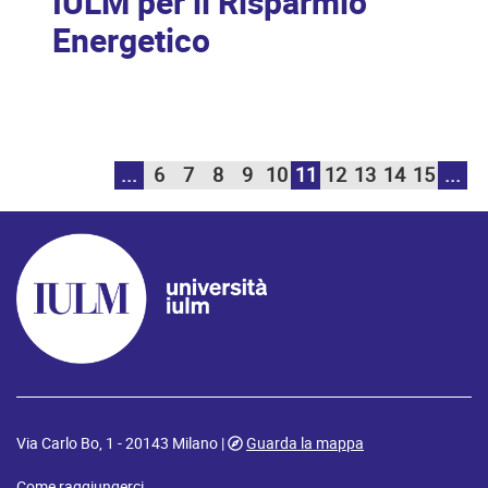
IULM per il Risparmio
Energetico
...
6
7
8
9
10
11
12
13
14
15
...
Via Carlo Bo, 1 - 20143 Milano |
Guarda la mappa
Come raggiungerci