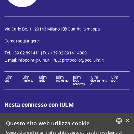
Via Carlo Bo, 1 - 20143 Milano |
Guarda la mappa
Come raggiungerci
Tel. +39 02 891411 | Fax +39 02 8914 14000
E-mail:
infopoint@iulm.it
| PEC:
protocollo@pec.iulm.it
iulm
iulm
iulm
iulm
iulm
iulm
iulm
cut
master x
radio
movie lab
food
diversament
sport
academy
e
Resta connesso con IULM
×
Questo sito web utilizza cookie
Questo sito o gli strumenti terzi da questo utilizzati si avvalgono di