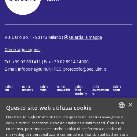
Via Carlo Bo, 1 - 20143 Milano |
Guarda la mappa
Come raggiungerci
Tel. +39 02 891411 | Fax +39 02 8914 14000
E-mail:
infopoint@iulm.it
| PEC:
protocollo@pec.iulm.it
iulm
iulm
iulm
iulm
iulm
iulm
iulm
cut
master x
radio
movie lab
food
diversament
sport
academy
e
×
Questo sito web utilizza cookie
Resta connesso con IULM
Questo sito o gli strumenti terzi da questo utilizzati si avvalgono di
ITALIAN
cookie tecnici necessari e cookie analytics anonimizzati. Con il tuo
consenso, potremo usare anche cookie di preferenza e cookie di
ENGLISH
marketing per personalizzare contenuti e annunci.I tuoi dati personali