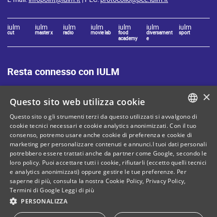
iulm
iulm
iulm
iulm
iulm
iulm
iulm
cut
master x
radio
movie lab
food
diversament
sport
academy
e
Resta connesso con IULM
×
Questo sito web utilizza cookie
Questo sito o gli strumenti terzi da questo utilizzati si avvalgono di
ITALIAN
cookie tecnici necessari e cookie analytics anonimizzati. Con il tuo
Mappa del sito
Privacy policy
consenso, potremo usare anche cookie di preferenza e cookie di
ENGLISH
marketing per personalizzare contenuti e annunci.I tuoi dati personali
Cookie Policy
Note legali
potrebbero essere trattati anche da partner come Google, secondo le
loro policy. Puoi accettare tutti i cookie, rifiutarli (eccetto quelli tecnici
Contatti
e analytics anonimizzati) oppure gestire le tue preferenze. Per
saperne di più, consulta la nostra
Cookie Policy
,
Privacy Policy
,
Termini di Google
Leggi di più
PERSONALIZZA
C. Fiscale: 80071270153