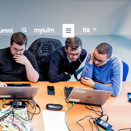
ita
myiulm