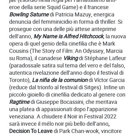
eroe della serie Squid Game) e il francese
Bowling Saturne
di Patricia Mazuy, energica
denuncia del femminicidio in forma di thriller. Si
prosegue con una delle più attese anteprime
dell’anno,
My Name is Alfred Hitchcock
, la nuova
opera di quel genio della cinefilia che è Mark
Cousins (The Story of Film: An Odyssey, Marcia
su Roma), il canadese
Viking
di Stéphane Lafleur
(paradossale satira sul tema del vero e del falso,
autentica rivelazione dell’anno dopo il festival di
Toronto),
La niña de la comunion
di Víctor Garcia
(reduce dal trionfo al festival di Sitges). Infine un
piccolo gioiello di cinefilia dedicato al genere con
Ragtime
di Giuseppe Bocassini, che meritava
una platea di appassionati dopo l’apparizione
veneziana. A chiudere il Noir in Festival 2022
sarà invece il mélo noir più bello dell’anno
,
Decision To Leave
di Park Chan-wook, vincitore