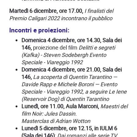
Martedì 6 dicembre, ore 17.00,
I finalisti del
Premio Caligari 2022 incontrano il pubblico
Incontri e proiezioni:
Domenica 4 dicembre, ore 14.30, Sala dei
146,
proiezione del film
Delitti e segreti
(Kafka) - Steven Sodebergh Evento
Speciale - Viareggio 1992
D
omenica 4 dicembre, ore 21.00, Sala dei
146,
La scoperta di Quentin Tarantino
—
Davide Rapp e Michele Boroni
—
Evento
Speciale - Viareggio 1992, a seguire Le Iene
(Reservoir Dog) di Quentin Tarantino
Lunedì, ore 11.00, Aula Marconi,
Maestri del
film Noir: Jules Dassin.
Masterclas di Adrian Wotton
Lunedì 5 dicembre, ore 12.15, in IULM 6
(Sala dei 146)
:
Dai romanzi alle serie TV,