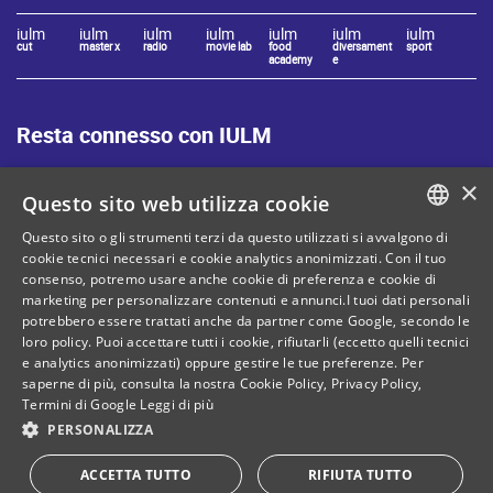
iulm
iulm
iulm
iulm
iulm
iulm
iulm
cut
master x
radio
movie lab
food
diversament
sport
academy
e
Resta connesso con IULM
×
Questo sito web utilizza cookie
Questo sito o gli strumenti terzi da questo utilizzati si avvalgono di
ITALIAN
cookie tecnici necessari e cookie analytics anonimizzati. Con il tuo
Mappa del sito
Privacy policy
consenso, potremo usare anche cookie di preferenza e cookie di
ENGLISH
marketing per personalizzare contenuti e annunci.I tuoi dati personali
Cookie Policy
Note legali
potrebbero essere trattati anche da partner come Google, secondo le
loro policy. Puoi accettare tutti i cookie, rifiutarli (eccetto quelli tecnici
Contatti
e analytics anonimizzati) oppure gestire le tue preferenze. Per
saperne di più, consulta la nostra
Cookie Policy
,
Privacy Policy
,
Termini di Google
Leggi di più
PERSONALIZZA
C. Fiscale: 80071270153
Dona il tuo 5 per mille!
ACCETTA TUTTO
RIFIUTA TUTTO