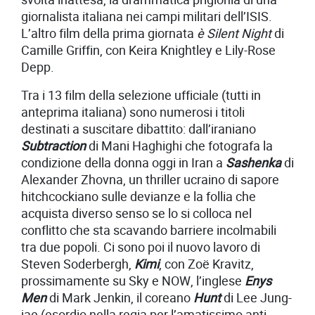
giornalista italiana nei campi militari dell’ISIS.
L’altro film della prima giornata
è Silent Night
di
Camille Griffin, con Keira Knightley e Lily-Rose
Depp.
Tra i 13 film della selezione ufficiale (tutti in
anteprima italiana) sono numerosi i titoli
destinati a suscitare dibattito: dall’iraniano
Subtraction
di Mani Haghighi che fotografa la
condizione della donna oggi in Iran a
Sashenka
di
Alexander Zhovna, un thriller ucraino di sapore
hitchcockiano sulle devianze e la follia che
acquista diverso senso se lo si colloca nel
conflitto che sta scavando barriere incolmabili
tra due popoli. Ci sono poi il nuovo lavoro di
Steven Soderbergh,
Kimi
, con Zoë Kravitz,
prossimamente su Sky e NOW, l’inglese
Enys
Men
di Mark Jenkin, il coreano
Hunt
di Lee Jung-
jae (esordio nella regia per l’amatissimo anti-