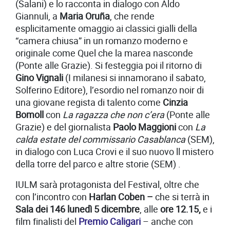
(Salani) e lo racconta in dialogo con Aldo
Giannuli, a
Maria Oruña
, che rende
esplicitamente omaggio ai classici gialli della
“camera chiusa” in un romanzo moderno e
originale come Quel che la marea nasconde
(Ponte alle Grazie). Si festeggia poi il ritorno di
Gino Vignali
(I milanesi si innamorano il sabato,
Solferino Editore), l’esordio nel romanzo noir di
una giovane regista di talento come
Cinzia
Bomoll
con
La ragazza che non c’era
(Ponte alle
Grazie) e del giornalista
Paolo Maggioni
con
La
calda estate del commissario Casablanca
(SEM),
in dialogo con Luca Crovi e il suo nuovo ll mistero
della torre del parco e altre storie (SEM) .
IULM sarà protagonista del Festival, oltre che
con l’incontro con
Harlan Coben –
che si terrà in
Sala dei 146
lunedì
5 dicembre
, alle
ore 12.15,
e i
film finalisti del
Premio Caligari
– anche con