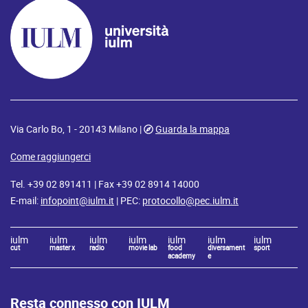
Via Carlo Bo, 1 - 20143 Milano |
Guarda la mappa
Come raggiungerci
Tel. +39 02 891411 | Fax +39 02 8914 14000
E-mail:
infopoint@iulm.it
| PEC:
protocollo@pec.iulm.it
iulm
iulm
iulm
iulm
iulm
iulm
iulm
cut
master x
radio
movie lab
food
diversament
sport
academy
e
Resta connesso con IULM