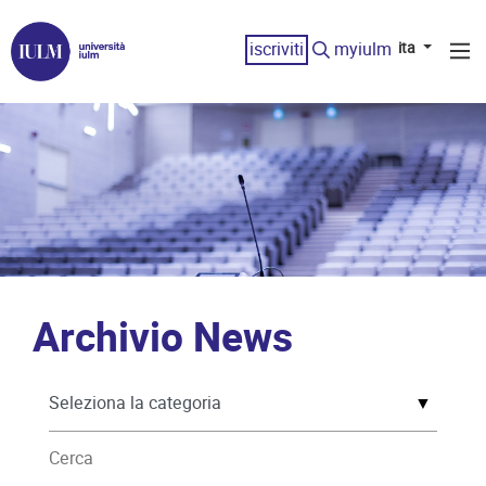
iscriviti
myiulm
ita
Archivio News
▼