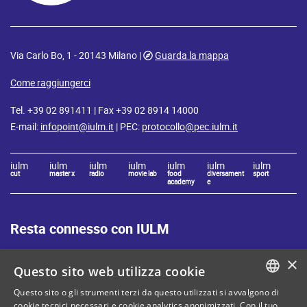
Via Carlo Bo, 1 - 20143 Milano |
Guarda la mappa
Come raggiungerci
Tel. +39 02 891411 | Fax +39 02 8914 14000
E-mail:
infopoint@iulm.it
| PEC:
protocollo@pec.iulm.it
iulm
iulm
iulm
iulm
iulm
iulm
iulm
cut
master x
radio
movie lab
food
diversament
sport
academy
e
Resta connesso con IULM
×
Questo sito web utilizza cookie
Questo sito o gli strumenti terzi da questo utilizzati si avvalgono di
ITALIAN
cookie tecnici necessari e cookie analytics anonimizzati. Con il tuo