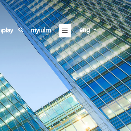
eng
myiulm