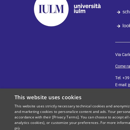
sch
loo
Via Carl
Come ra
Tel. +3
E-mail:
i
This website uses cookies
iulm
cut
This website uses strictly necessary technical cookies and anonymi
and marketing cookies to personalize content and ads. Your persona
accordance with their [Privacy Terms]. You can choose to accept all 
analytics cookies), or customize your preferences. For more inform
più