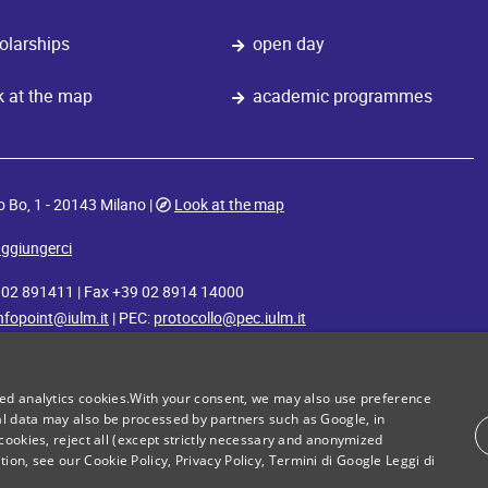
olarships
open day
k at the map
academic programmes
o Bo, 1 - 20143 Milano |
Look at the map
ggiungerci
9 02 891411 | Fax +39 02 8914 14000
nfopoint@iulm.it
| PEC:
protocollo@pec.iulm.it
iulm
iulm
iulm
iulm
iulm
iulm
master x
radio
movie lab
food
diversamente
sport
zed analytics cookies.With your consent, we may also use preference
academy
l data may also be processed by partners such as Google, in
cookies, reject all (except strictly necessary and anonymized
ation, see our
Cookie Policy
,
Privacy Policy
,
Termini di Google
Leggi di