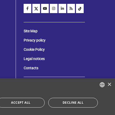
Site Map
Privacy policy
Cookie Policy
Legal notices
Contacts
×
Tax and social security number:
80071270153
ITALIAN
ACCEPT ALL
DECLINE ALL
Donate your "5 per mille"!
ENGLISH