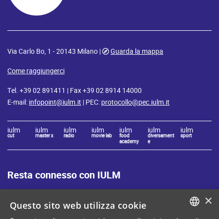
Via Carlo Bo, 1 - 20143 Milano |
Guarda la mappa
Come raggiungerci
Tel. +39 02 891411 | Fax +39 02 8914 14000
E-mail:
infopoint@iulm.it
| PEC:
protocollo@pec.iulm.it
iulm
iulm
iulm
iulm
iulm
iulm
iulm
cut
master x
radio
movie lab
food
diversament
sport
academy
e
Resta connesso con IULM
×
Questo sito web utilizza cookie