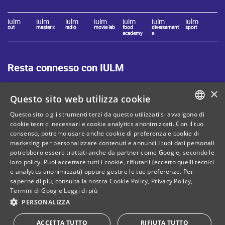
iulm
iulm
iulm
iulm
iulm
iulm
iulm
cut
master x
radio
movie lab
food
diversament
sport
academy
e
Resta connesso con IULM
×
Questo sito web utilizza cookie
Questo sito o gli strumenti terzi da questo utilizzati si avvalgono di
ITALIAN
cookie tecnici necessari e cookie analytics anonimizzati. Con il tuo
Mappa del sito
Privacy policy
consenso, potremo usare anche cookie di preferenza e cookie di
ENGLISH
marketing per personalizzare contenuti e annunci.I tuoi dati personali
Cookie Policy
Note legali
potrebbero essere trattati anche da partner come Google, secondo le
loro policy. Puoi accettare tutti i cookie, rifiutarli (eccetto quelli tecnici
Contatti
e analytics anonimizzati) oppure gestire le tue preferenze. Per
saperne di più, consulta la nostra
Cookie Policy
,
Privacy Policy
,
Termini di Google
Leggi di più
PERSONALIZZA
C. Fiscale: 80071270153
Dona il tuo 5 per mille!
ACCETTA TUTTO
RIFIUTA TUTTO