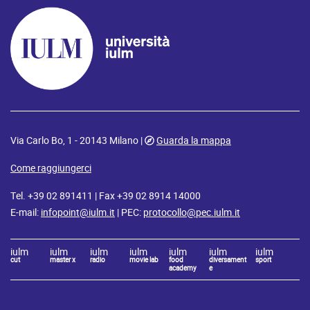
Via Carlo Bo, 1 - 20143 Milano |
Guarda la mappa
Come raggiungerci
Tel. +39 02 891411 | Fax +39 02 8914 14000
E-mail:
infopoint@iulm.it
| PEC:
protocollo@pec.iulm.it
iulm
iulm
iulm
iulm
iulm
iulm
iulm
cut
master x
radio
movie lab
food
diversament
sport
academy
e