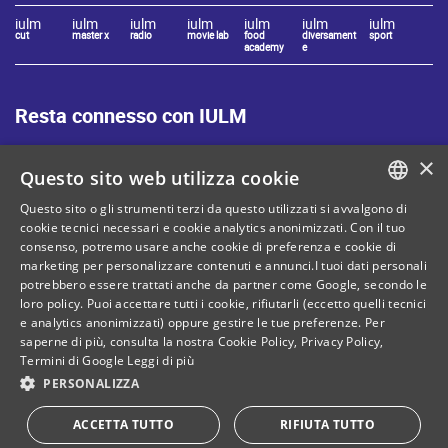
iulm
iulm
iulm
iulm
iulm
iulm
iulm
cut
master x
radio
movie lab
food
diversament
sport
academy
e
Resta connesso con IULM
×
Questo sito web utilizza cookie
Questo sito o gli strumenti terzi da questo utilizzati si avvalgono di
ITALIAN
cookie tecnici necessari e cookie analytics anonimizzati. Con il tuo
Mappa del sito
Privacy policy
consenso, potremo usare anche cookie di preferenza e cookie di
ENGLISH
marketing per personalizzare contenuti e annunci.I tuoi dati personali
Cookie Policy
Note legali
potrebbero essere trattati anche da partner come Google, secondo le
loro policy. Puoi accettare tutti i cookie, rifiutarli (eccetto quelli tecnici
Contatti
e analytics anonimizzati) oppure gestire le tue preferenze. Per
saperne di più, consulta la nostra
Cookie Policy
,
Privacy Policy
,
Termini di Google
Leggi di più
PERSONALIZZA
C. Fiscale: 80071270153
Dona il tuo 5 per mille!
ACCETTA TUTTO
RIFIUTA TUTTO