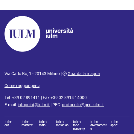
Via Carlo Bo, 1 - 20143 Milano |
Guarda la mappa
Come raggiungerci
Tel. +39 02 891411 | Fax +39 02 8914 14000
E-mail:
infopoint@iulm.it
| PEC:
protocollo@pec.iulm.it
iulm
iulm
iulm
iulm
iulm
iulm
iulm
cut
master x
radio
movie lab
food
diversament
sport
academy
e