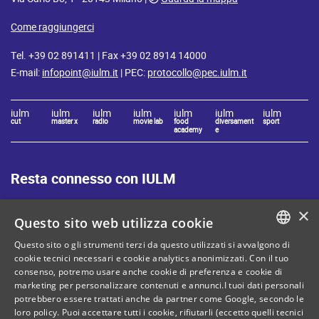
Come raggiungerci
Tel. +39 02 891411 | Fax +39 02 8914 14000
E-mail:
infopoint@iulm.it
| PEC:
protocollo@pec.iulm.it
iulm
iulm
iulm
iulm
iulm
iulm
iulm
cut
master x
radio
movie lab
food
diversament
sport
academy
e
Resta connesso con IULM
×
Questo sito web utilizza cookie
Questo sito o gli strumenti terzi da questo utilizzati si avvalgono di
ITALIAN
cookie tecnici necessari e cookie analytics anonimizzati. Con il tuo
Mappa del sito
Privacy policy
consenso, potremo usare anche cookie di preferenza e cookie di
ENGLISH
marketing per personalizzare contenuti e annunci.I tuoi dati personali
Cookie Policy
Note legali
potrebbero essere trattati anche da partner come Google, secondo le
loro policy. Puoi accettare tutti i cookie, rifiutarli (eccetto quelli tecnici