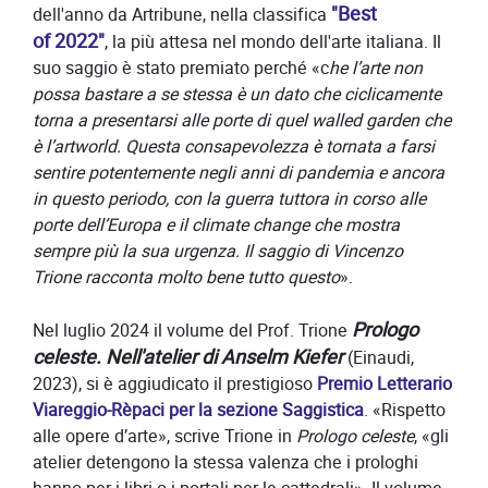
"Best
dell'anno da Artribune, nella classifica
of 2022"
, la più attesa nel mondo dell'arte italiana. Il
suo saggio è stato premiato perché «c
he l’arte non
possa bastare a se stessa è un dato che ciclicamente
torna a presentarsi alle porte di quel walled garden che
è l’artworld. Questa consapevolezza è tornata a farsi
sentire potentemente negli anni di pandemia e ancora
in questo periodo, con la guerra tuttora in corso alle
porte dell’Europa e il climate change che mostra
sempre più la sua urgenza. Il saggio di Vincenzo
Trione racconta molto bene tutto questo
».
Prologo
Nel luglio 2024 il volume del Prof. Trione
celeste. Nell'atelier di Anselm Kiefer
(Einaudi,
2023), si è aggiudicato il prestigioso
Premio Letterario
Viareggio-Rèpaci per la sezione Saggistica
. «Rispetto
alle opere d’arte», scrive Trione in
Prologo celeste
, «gli
atelier detengono la stessa valenza che i prologhi