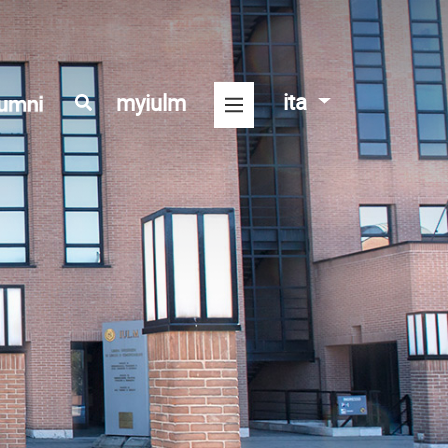
ita
myiulm