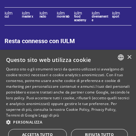
iulm
iulm
iulm
iulm
iulm
iulm
iulm
cut
master x
radio
movie lab
food
diversament
sport
academy
e
Resta connesso con IULM
×
Questo sito web utilizza cookie
Questo sito o gli strumenti terzi da questo utilizzati si avvalgono di
ITALIAN
cookie tecnici necessari e cookie analytics anonimizzati. Con il tuo
consenso, potremo usare anche cookie di preferenza e cookie di
Mappa del sito
Privacy policy
ENGLISH
marketing per personalizzare contenuti e annunci.I tuoi dati personali
Cookie Policy
Note legali
potrebbero essere trattati anche da partner come Google, secondo le
loro policy. Puoi accettare tutti i cookie, rifiutarli (eccetto quelli tecnici
Contatti
e analytics anonimizzati) oppure gestire le tue preferenze. Per
saperne di più, consulta la nostra
Cookie Policy
,
Privacy Policy
,
Termini di Google
Leggi di più
PERSONALIZZA
C. Fiscale: 80071270153
ACCETTA TUTTO
RIFIUTA TUTTO
Dona il tuo 5 per mille!