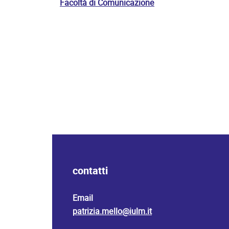
Facoltà di Comunicazione
contatti
Email
patrizia.mello@iulm.it