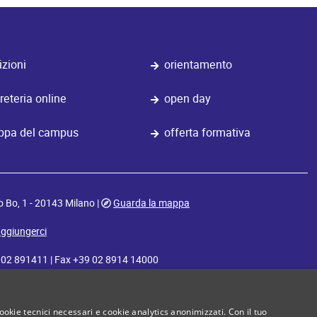
izioni
orientamento
reteria online
open day
pa del campus
offerta formativa
o Bo, 1 - 20143 Milano |
Guarda la mappa
ggiungerci
9 02 891411 | Fax +39 02 8914 14000
nfopoint@iulm.it
| PEC:
protocollo@pec.iulm.it
cookie tecnici necessari e cookie analytics anonimizzati. Con il tuo
iulm
iulm
iulm
iulm
iulm
iulm