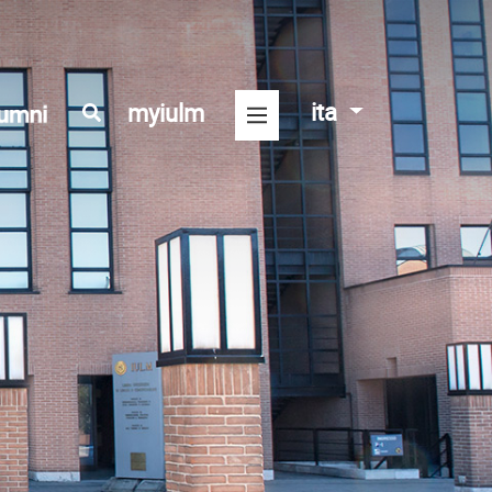
ita
myiulm