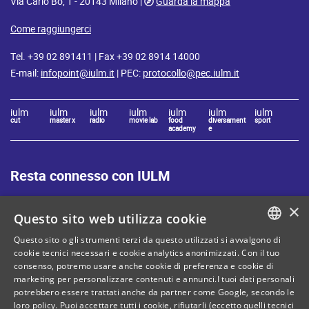
Via Carlo Bo, 1 - 20143 Milano |
Guarda la mappa
Come raggiungerci
Tel. +39 02 891411 | Fax +39 02 8914 14000
E-mail:
infopoint@iulm.it
| PEC:
protocollo@pec.iulm.it
iulm
iulm
iulm
iulm
iulm
iulm
iulm
cut
master x
radio
movie lab
food
diversament
sport
academy
e
Resta connesso con IULM
×
Questo sito web utilizza cookie
Questo sito o gli strumenti terzi da questo utilizzati si avvalgono di
ITALIAN
cookie tecnici necessari e cookie analytics anonimizzati. Con il tuo
Mappa del sito
Privacy policy
consenso, potremo usare anche cookie di preferenza e cookie di
ENGLISH
marketing per personalizzare contenuti e annunci.I tuoi dati personali
Cookie Policy
Note legali
potrebbero essere trattati anche da partner come Google, secondo le
loro policy. Puoi accettare tutti i cookie, rifiutarli (eccetto quelli tecnici