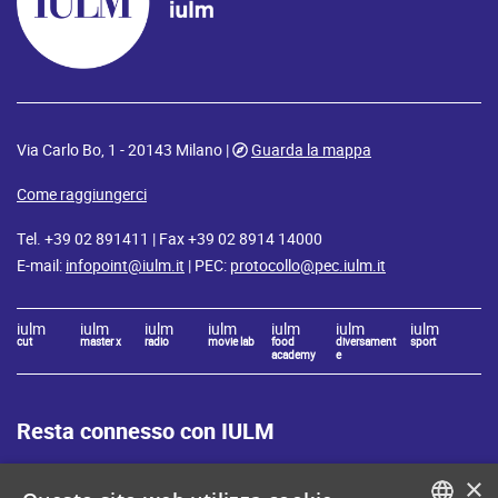
Via Carlo Bo, 1 - 20143 Milano |
Guarda la mappa
Come raggiungerci
Tel. +39 02 891411 | Fax +39 02 8914 14000
E-mail:
infopoint@iulm.it
| PEC:
protocollo@pec.iulm.it
iulm
iulm
iulm
iulm
iulm
iulm
iulm
cut
master x
radio
movie lab
food
diversament
sport
academy
e
Resta connesso con IULM
×