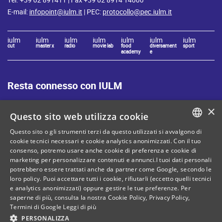
E-mail:
infopoint@iulm.it
| PEC:
protocollo@pec.iulm.it
iulm
iulm
iulm
iulm
iulm
iulm
iulm
cut
master x
radio
movie lab
food
diversament
sport
academy
e
Resta connesso con IULM
×
Questo sito web utilizza cookie
Questo sito o gli strumenti terzi da questo utilizzati si avvalgono di
ITALIAN
cookie tecnici necessari e cookie analytics anonimizzati. Con il tuo
Mappa del sito
Privacy policy
consenso, potremo usare anche cookie di preferenza e cookie di
ENGLISH
marketing per personalizzare contenuti e annunci.I tuoi dati personali
Cookie Policy
Note legali
potrebbero essere trattati anche da partner come Google, secondo le
loro policy. Puoi accettare tutti i cookie, rifiutarli (eccetto quelli tecnici
Contatti
e analytics anonimizzati) oppure gestire le tue preferenze. Per
saperne di più, consulta la nostra
Cookie Policy
,
Privacy Policy
,
Termini di Google
Leggi di più
PERSONALIZZA
C. Fiscale: 80071270153