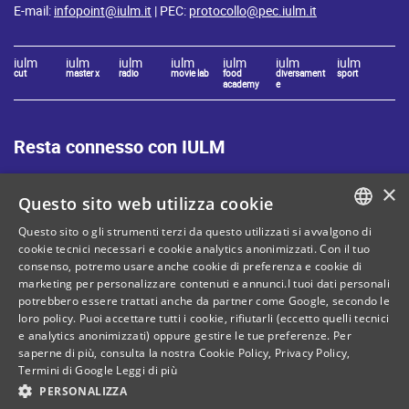
E-mail:
infopoint@iulm.it
| PEC:
protocollo@pec.iulm.it
iulm
iulm
iulm
iulm
iulm
iulm
iulm
cut
master x
radio
movie lab
food
diversament
sport
academy
e
Resta connesso con IULM
×
Questo sito web utilizza cookie
Questo sito o gli strumenti terzi da questo utilizzati si avvalgono di
ITALIAN
cookie tecnici necessari e cookie analytics anonimizzati. Con il tuo
Mappa del sito
Privacy policy
consenso, potremo usare anche cookie di preferenza e cookie di
ENGLISH
marketing per personalizzare contenuti e annunci.I tuoi dati personali
Cookie Policy
Note legali
potrebbero essere trattati anche da partner come Google, secondo le
loro policy. Puoi accettare tutti i cookie, rifiutarli (eccetto quelli tecnici
Contatti
e analytics anonimizzati) oppure gestire le tue preferenze. Per
saperne di più, consulta la nostra
Cookie Policy
,
Privacy Policy
,
Termini di Google
Leggi di più
PERSONALIZZA
C. Fiscale: 80071270153