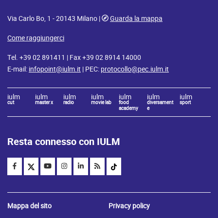
Via Carlo Bo, 1 - 20143 Milano |
Guarda la mappa
Come raggiungerci
Tel. +39 02 891411 | Fax +39 02 8914 14000
E-mail:
infopoint@iulm.it
| PEC:
protocollo@pec.iulm.it
iulm
iulm
iulm
iulm
iulm
iulm
iulm
cut
master x
radio
movie lab
food
diversament
sport
academy
e
Resta connesso con IULM
Mappa del sito
Privacy policy