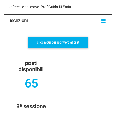
Referente del corso:
Prof Guido Di Fraia
iscrizioni
clicca qui per iscriverti al test
posti
disponibili
65
3ª sessione