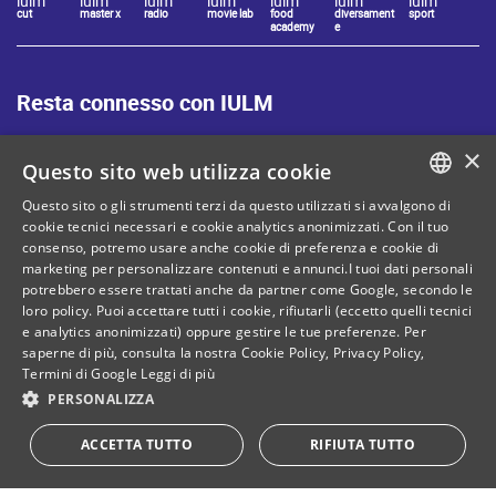
iulm
iulm
iulm
iulm
iulm
iulm
iulm
cut
master x
radio
movie lab
food
diversament
sport
academy
e
Resta connesso con IULM
×
Questo sito web utilizza cookie
Questo sito o gli strumenti terzi da questo utilizzati si avvalgono di
ITALIAN
cookie tecnici necessari e cookie analytics anonimizzati. Con il tuo
Mappa del sito
Privacy policy
consenso, potremo usare anche cookie di preferenza e cookie di
ENGLISH
marketing per personalizzare contenuti e annunci.I tuoi dati personali
Cookie Policy
Note legali
potrebbero essere trattati anche da partner come Google, secondo le
loro policy. Puoi accettare tutti i cookie, rifiutarli (eccetto quelli tecnici
Contatti
e analytics anonimizzati) oppure gestire le tue preferenze. Per
saperne di più, consulta la nostra
Cookie Policy
,
Privacy Policy
,
Termini di Google
Leggi di più
PERSONALIZZA
C. Fiscale: 80071270153
Dona il tuo 5 per mille!
ACCETTA TUTTO
RIFIUTA TUTTO