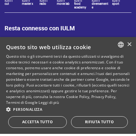
iulm
iulm
iulm
iulm
iulm
iulm
iulm
cut
master x
radio
movie lab
food
diversament
sport
academy
e
Resta connesso con IULM
×
Questo sito web utilizza cookie
Questo sito o gli strumenti terzi da questo utilizzati si avvalgono di
ITALIAN
cookie tecnici necessari e cookie analytics anonimizzati. Con il tuo
Mappa del sito
Privacy policy
consenso, potremo usare anche cookie di preferenza e cookie di
ENGLISH
marketing per personalizzare contenuti e annunci.I tuoi dati personali
Cookie Policy
Note legali
potrebbero essere trattati anche da partner come Google, secondo le
loro policy. Puoi accettare tutti i cookie, rifiutarli (eccetto quelli tecnici
Contatti
e analytics anonimizzati) oppure gestire le tue preferenze. Per
saperne di più, consulta la nostra
Cookie Policy
,
Privacy Policy
,
Termini di Google
Leggi di più
PERSONALIZZA
C. Fiscale: 80071270153
Dona il tuo 5 per mille!
ACCETTA TUTTO
RIFIUTA TUTTO