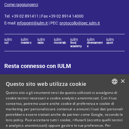
Come raggiungerci
Tel. +39 02 891411 | Fax +39 02 8914 14000
E-mail:
infopoint@iulm.it
| PEC:
protocollo@pec.iulm.it
iulm
iulm
iulm
iulm
iulm
iulm
iulm
cut
master x
radio
movie lab
food
diversament
sport
academy
e
Resta connesso con IULM
×
Questo sito web utilizza cookie
Questo sito o gli strumenti terzi da questo utilizzati si avvalgono di
ITALIAN
cookie tecnici necessari e cookie analytics anonimizzati. Con il tuo
Mappa del sito
Privacy policy
consenso, potremo usare anche cookie di preferenza e cookie di
ENGLISH
marketing per personalizzare contenuti e annunci.I tuoi dati personali
Cookie Policy
Note legali
potrebbero essere trattati anche da partner come Google, secondo le
loro policy. Puoi accettare tutti i cookie, rifiutarli (eccetto quelli tecnici
Contatti
e analytics anonimizzati) oppure gestire le tue preferenze. Per