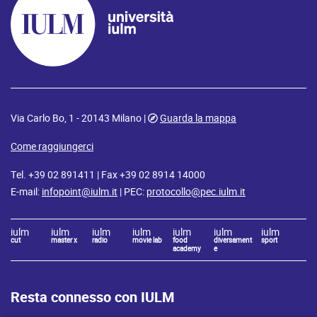
Via Carlo Bo, 1 - 20143 Milano |
Guarda la mappa
Come raggiungerci
Tel. +39 02 891411 | Fax +39 02 8914 14000
E-mail:
infopoint@iulm.it
| PEC:
protocollo@pec.iulm.it
iulm
iulm
iulm
iulm
iulm
iulm
iulm
cut
master x
radio
movie lab
food
diversament
sport
academy
e
Resta connesso con IULM