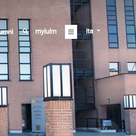
ita
myiulm