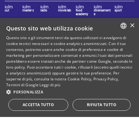
iulm
iulm
iulm
iulm
iulm
iulm
iulm
cut
master x
radio
movie lab
food
diversament
sport
academy
e
×
Questo sito web utilizza cookie
Resta connesso con IULM
Questo sito o gli strumenti terzi da questo utilizzati si avvalgono di
ITALIAN
cookie tecnici necessari e cookie analytics anonimizzati. Con il tuo
consenso, potremo usare anche cookie di preferenza e cookie di
ENGLISH
marketing per personalizzare contenuti e annunci.I tuoi dati personali
potrebbero essere trattati anche da partner come Google, secondo le
loro policy. Puoi accettare tutti i cookie, rifiutarli (eccetto quelli tecnici
e analytics anonimizzati) oppure gestire le tue preferenze. Per
Mappa del sito
Privacy policy
saperne di più, consulta la nostra
Cookie Policy
,
Privacy Policy
,
Termini di Google
Leggi di più
Cookie Policy
Note legali
PERSONALIZZA
Contatti
ACCETTA TUTTO
RIFIUTA TUTTO
C. Fiscale: 80071270153
Dona il tuo 5 per mille!