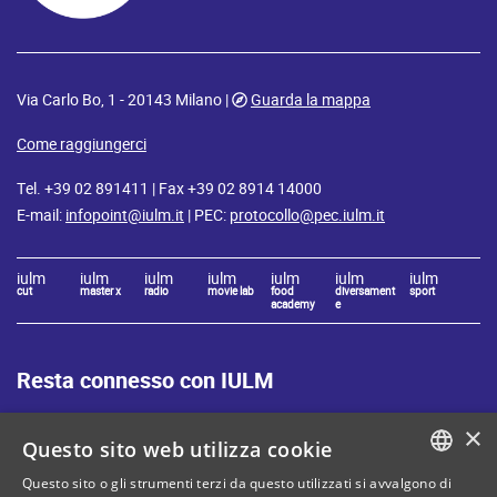
Via Carlo Bo, 1 - 20143 Milano |
Guarda la mappa
Come raggiungerci
Tel. +39 02 891411 | Fax +39 02 8914 14000
E-mail:
infopoint@iulm.it
| PEC:
protocollo@pec.iulm.it
iulm
iulm
iulm
iulm
iulm
iulm
iulm
cut
master x
radio
movie lab
food
diversament
sport
academy
e
Resta connesso con IULM
×
Questo sito web utilizza cookie
Questo sito o gli strumenti terzi da questo utilizzati si avvalgono di