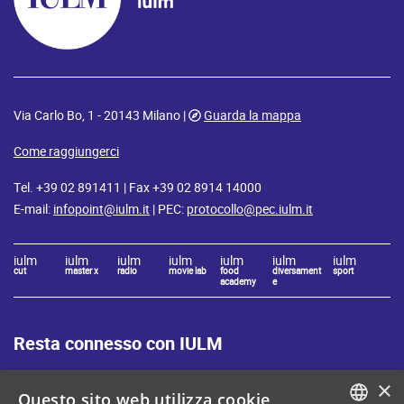
Via Carlo Bo, 1 - 20143 Milano |
Guarda la mappa
Come raggiungerci
Tel. +39 02 891411 | Fax +39 02 8914 14000
E-mail:
infopoint@iulm.it
| PEC:
protocollo@pec.iulm.it
iulm
iulm
iulm
iulm
iulm
iulm
iulm
cut
master x
radio
movie lab
food
diversament
sport
academy
e
Resta connesso con IULM
×
Questo sito web utilizza cookie