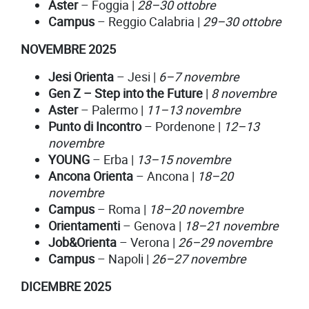
Aster
– Foggia |
28–30 ottobre
Campus
– Reggio Calabria |
29–30 ottobre
NOVEMBRE 2025
Jesi Orienta
– Jesi |
6–7 novembre
Gen Z – Step into the Future
|
8 novembre
Aster
– Palermo |
11–13 novembre
Punto di Incontro
– Pordenone |
12–13
novembre
YOUNG
– Erba |
13–15 novembre
Ancona Orienta
– Ancona |
18–20
novembre
Campus
– Roma |
18–20 novembre
Orientamenti
– Genova |
18–21 novembre
Job&Orienta
– Verona |
26–29 novembre
Campus
– Napoli |
26–27 novembre
DICEMBRE 2025