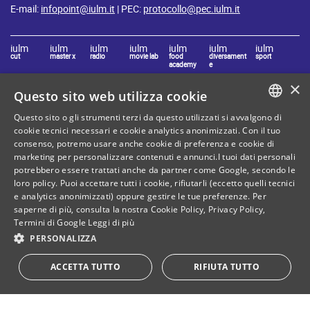
E-mail:
infopoint@iulm.it
| PEC:
protocollo@pec.iulm.it
iulm
iulm
iulm
iulm
iulm
iulm
iulm
cut
master x
radio
movie lab
food
diversament
sport
academy
e
×
Questo sito web utilizza cookie
Resta connesso con IULM
Questo sito o gli strumenti terzi da questo utilizzati si avvalgono di
ITALIAN
cookie tecnici necessari e cookie analytics anonimizzati. Con il tuo
consenso, potremo usare anche cookie di preferenza e cookie di
ENGLISH
marketing per personalizzare contenuti e annunci.I tuoi dati personali
potrebbero essere trattati anche da partner come Google, secondo le
loro policy. Puoi accettare tutti i cookie, rifiutarli (eccetto quelli tecnici
e analytics anonimizzati) oppure gestire le tue preferenze. Per
Mappa del sito
Privacy policy
saperne di più, consulta la nostra
Cookie Policy
,
Privacy Policy
,
Termini di Google
Leggi di più
Cookie Policy
Note legali
PERSONALIZZA
Contatti
ACCETTA TUTTO
RIFIUTA TUTTO
C. Fiscale: 80071270153