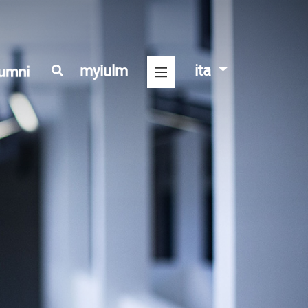
ita
myiulm