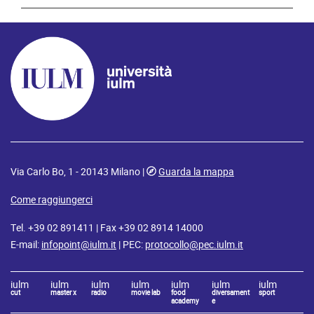
Via Carlo Bo, 1 - 20143 Milano |
Guarda la mappa
Come raggiungerci
Tel. +39 02 891411 | Fax +39 02 8914 14000
E-mail:
infopoint@iulm.it
| PEC:
protocollo@pec.iulm.it
iulm
iulm
iulm
iulm
iulm
iulm
iulm
cut
master x
radio
movie lab
food
diversament
sport
academy
e