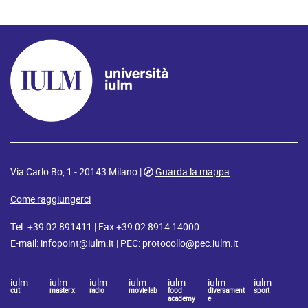
Via Carlo Bo, 1 - 20143 Milano |
Guarda la mappa
Come raggiungerci
Tel. +39 02 891411 | Fax +39 02 8914 14000
E-mail:
infopoint@iulm.it
| PEC:
protocollo@pec.iulm.it
iulm
iulm
iulm
iulm
iulm
iulm
iulm
cut
master x
radio
movie lab
food
diversament
sport
academy
e