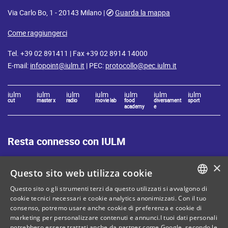
Via Carlo Bo, 1 - 20143 Milano |
Guarda la mappa
Come raggiungerci
Tel. +39 02 891411 | Fax +39 02 8914 14000
E-mail:
infopoint@iulm.it
| PEC:
protocollo@pec.iulm.it
iulm
iulm
iulm
iulm
iulm
iulm
iulm
cut
master x
radio
movie lab
food
diversament
sport
academy
e
Resta connesso con IULM
×
Questo sito web utilizza cookie
Questo sito o gli strumenti terzi da questo utilizzati si avvalgono di
ITALIAN
cookie tecnici necessari e cookie analytics anonimizzati. Con il tuo
Mappa del sito
Privacy policy
consenso, potremo usare anche cookie di preferenza e cookie di
ENGLISH
marketing per personalizzare contenuti e annunci.I tuoi dati personali
Cookie Policy
Note legali
potrebbero essere trattati anche da partner come Google, secondo le