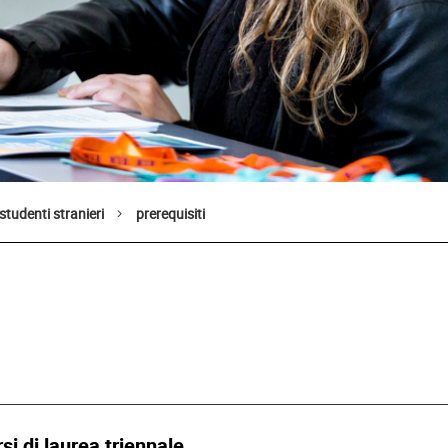
 studenti stranieri
prerequisiti
si di laurea triennale