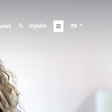
ita
myiulm