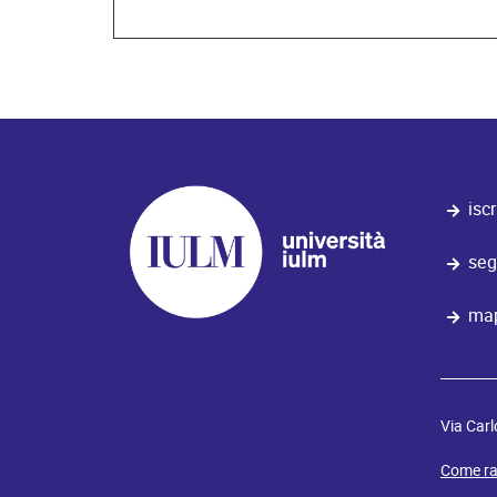
iscr
seg
map
Via Carl
Come ra