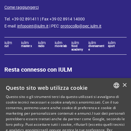
Come raggiungerci
Tel. +39 02 891411 | Fax +39 02 8914 14000
E-mail:
infopoint@iulm.it
| PEC:
protocollo@pec.iulm.it
iulm
iulm
iulm
iulm
iulm
iulm
iulm
cut
master x
radio
movie lab
food
diversament
sport
academy
e
Resta connesso con IULM
×
Questo sito web utilizza cookie
Questo sito o gli strumenti terzi da questo utilizzati si avvalgono di
ITALIAN
cookie tecnici necessari e cookie analytics anonimizzati. Con il tuo
Mappa del sito
Privacy policy
consenso, potremo usare anche cookie di preferenza e cookie di
ENGLISH
marketing per personalizzare contenuti e annunci.I tuoi dati personali
Cookie Policy
Note legali
potrebbero essere trattati anche da partner come Google, secondo le
loro policy. Puoi accettare tutti i cookie, rifiutarli (eccetto quelli tecnici
Contatti
e analytics anonimizzati) oppure gestire le tue preferenze. Per